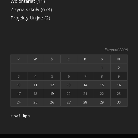
Wolontariat
(11)
Z życia szkoły
(674)
Projekty Unijne
(2)
listopad 2008
P
W
Ś
C
P
S
N
1
2
3
4
5
6
7
8
9
10
11
12
13
14
15
16
17
18
19
20
21
22
23
24
25
26
27
28
29
30
« paź
lip »