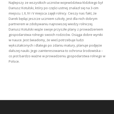
Najlepszy ze wszystkich uczniów województwa łódzkiego był
Dariusz Kotulski, który po części ustnej znalazł się na 3-cim
miejscu. I, II, IV i V miejsca zajęli rolnicy. Cieszy nas fakt, że
Darek będąc jeszcze uczniem szkoły, jest dla nich dobrym
partnerem w zdobywaniu najnowszej wiedzy rolniczej.
Dariusz Kotulski wiąże swoje przyszłe plany z prowadzeniem
gospodarstwa rolnego swoich rodziców. Osiąga dobre wyniki
w nauce. Jest świadomy, że wieś potrzebuje ludzi
wykształconych i dlatego po zdaniu matury, planuje podjęcie
dalszej nauki. Jego zainteresowania to ochrona środowiska –
co jest bardzo ważne w prowadzeniu gospodarstwa rolnego w
Polsce.