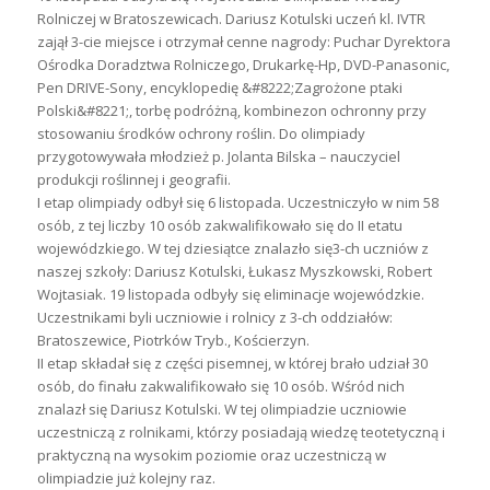
Rolniczej w Bratoszewicach. Dariusz Kotulski uczeń kl. IVTR
zajął 3-cie miejsce i otrzymał cenne nagrody: Puchar Dyrektora
Ośrodka Doradztwa Rolniczego, Drukarkę-Hp, DVD-Panasonic,
Pen DRIVE-Sony, encyklopedię &#8222;Zagrożone ptaki
Polski&#8221;, torbę podróżną, kombinezon ochronny przy
stosowaniu środków ochrony roślin. Do olimpiady
przygotowywała młodzież p. Jolanta Bilska – nauczyciel
produkcji roślinnej i geografii.
I etap olimpiady odbył się 6 listopada. Uczestniczyło w nim 58
osób, z tej liczby 10 osób zakwalifikowało się do II etatu
wojewódzkiego. W tej dziesiątce znalazło się3-ch uczniów z
naszej szkoły: Dariusz Kotulski, Łukasz Myszkowski, Robert
Wojtasiak. 19 listopada odbyły się eliminacje wojewódzkie.
Uczestnikami byli uczniowie i rolnicy z 3-ch oddziałów:
Bratoszewice, Piotrków Tryb., Kościerzyn.
II etap składał się z części pisemnej, w której brało udział 30
osób, do finału zakwalifikowało się 10 osób. Wśród nich
znalazł się Dariusz Kotulski. W tej olimpiadzie uczniowie
uczestniczą z rolnikami, którzy posiadają wiedzę teotetyczną i
praktyczną na wysokim poziomie oraz uczestniczą w
olimpiadzie już kolejny raz.