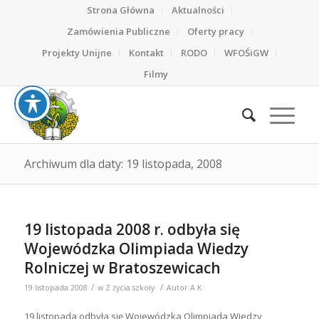
Strona Główna
Aktualności
Zamówienia Publiczne
Oferty pracy
Projekty Unijne
Kontakt
RODO
WFOŚiGW
Filmy
Archiwum dla daty: 19 listopada, 2008
19 listopada 2008 r. odbyła się
Wojewódzka Olimpiada Wiedzy
Rolniczej w Bratoszewicach
/
/
19 listopada 2008
w
Z życia szkoły
Autor
A K
19 listopada odbyła się Wojewódzka Olimpiada Wiedzy