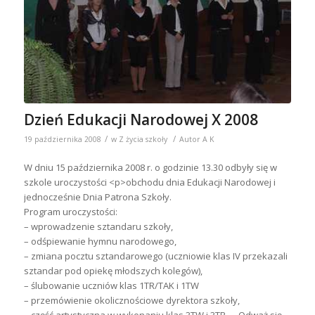
Dzień Edukacji Narodowej X 2008
/
/
19 października 2008
w
Z życia szkoły
Autor
A K
W dniu 15 października 2008 r. o godzinie 13.30 odbyły się w
szkole uroczystości <p>obchodu dnia Edukacji Narodowej i
jednocześnie Dnia Patrona Szkoły.
Program uroczystości:
– wprowadzenie sztandaru szkoły,
– odśpiewanie hymnu narodowego,
– zmiana pocztu sztandarowego (uczniowie klas IV przekazali
sztandar pod opiekę młodszych kolegów),
– ślubowanie uczniów klas 1TR/TAK i 1TW
– przemówienie okolicznościowe dyrektora szkoły,
– część artystyczna w wykonaniu klas 3TW i 3TR – „Odważ się