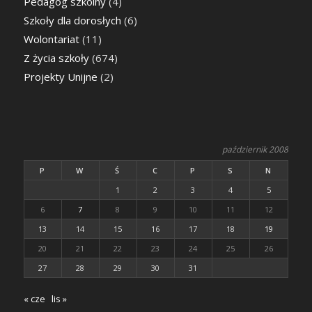
Pedagog szkolny
(4)
Szkoły dla dorosłych
(6)
Wolontariat
(11)
Z życia szkoły
(674)
Projekty Unijne
(2)
październik 2008
P
W
Ś
C
P
S
N
1
2
3
4
5
6
7
8
9
10
11
12
13
14
15
16
17
18
19
20
21
22
23
24
25
26
27
28
29
30
31
« cze
lis »