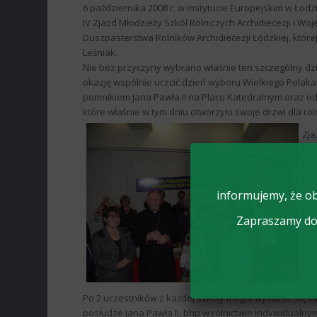
6 października 2008 r. w Instytucie Europejskim w Łodzi
IV Zjazd Młodzieży Szkół Rolniczych Archidiecezji i 
Duszpasterstwa Rolników Archidiecezji Łódzkiej, które
Leśniak.
Nie bez przyczyny wybrano właśnie ten szczególny dzi
okazję wspólnie uczcić dzień wyboru Wielkiego Polaka 
pomnikiem Jana Pawła II na Placu Katedralnym oraz
które właśnie w tym dniu otworzyło swoje drzwi dla rol
Zja
cie
Mło
Egz
ucz
informujemy, że ob
egz
Zapraszamy do 
W c
kon
Pię
tem
kro
Po 2 uczestników z każdej szkoły mogło wykazać się 
posłudze Jana Pawła II, bhp w rolnictwie indywidualny