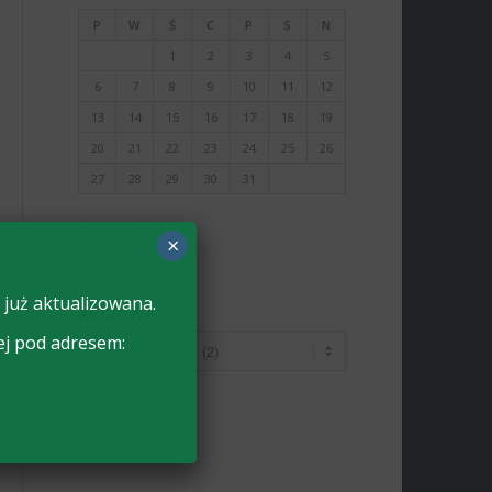
P
W
Ś
C
P
S
N
1
2
3
4
5
6
7
8
9
10
11
12
13
14
15
16
17
18
19
20
21
22
23
24
25
26
27
28
29
30
31
« cze
lis »
×
 już aktualizowana.
ARCHIWA
ej pod adresem: