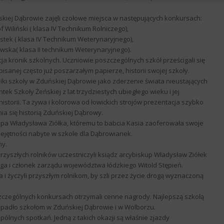
iej Dąbrowie zajęli czołowe miejsca w następujących konkursach:
of Wiliński ( klasa IV Technikum Rolniczego),
estek ( klasa IV Technikum Weterynaryjnego),
ka( klasa II technikum Weterynaryjnego).
a kronik szkolnych. Uczniowie poszczególnych szkół prześcigali się
anej często już poszarzałym papierze, historii swojej szkoły.
niki szkoły w Zduńskiej Dąbrowie jako zderzenie świata nieustających
k Szkoły Żeńskiej z lat trzydziestych ubiegłego wieku i jej
storii. Ta żywa i kolorowa od łowickich strojów prezentacja szybko
ia się historią Zduńskiej Dąbrowy.
pa Władysława Ziółka, któremu to babcia Kasia zaoferowała swoje
iejętności nabyte w szkole dla Dąbrowianek.
ny.
szłych rolników uczestniczyli ksiądz arcybiskup Władysław Ziółek
zga i członek zarządu województwa łódzkiego Witold Stępień.
 i życzyli przyszłym rolnikom, by szli przez życie drogą wyznaczoną
czególnych konkursach otrzymali cenne nagrody. Najlepszą szkołą
zypadło szkołom w Zduńskiej Dąbrowie i w Wolborzu.
pólnych spotkań. Jedną z takich okazji są właśnie zjazdy