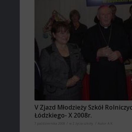
V Zjazd Młodzieży Szkół Rolniczy
Łódzkiego- X 2008r.
/
/
7 października 2008
w
Z życia szkoły
Autor
A K