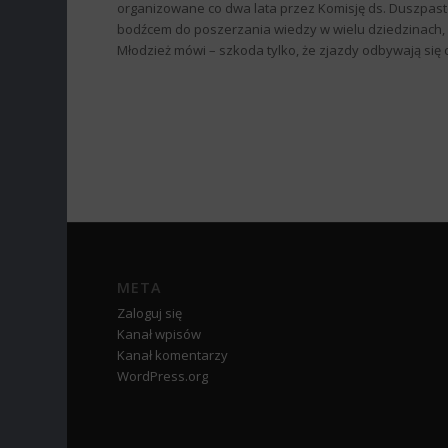
organizowane co dwa lata przez Komisję ds. Duszpaster
bodźcem do poszerzania wiedzy w wielu dziedzinach, 
Młodzież mówi – szkoda tylko, że zjazdy odbywają się 
META
Zaloguj się
Kanał wpisów
Kanał komentarzy
WordPress.org