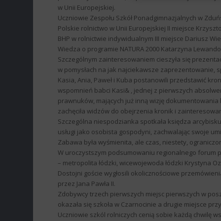
w Unii Europejskiej.
Uczniowie Zespołu Szkół Ponadgimnazjalnych w Zduńsk
Polskie rolnictwo w Unii Europejskiej II miejsce Krzyszt
BHP w rolnictwie indywidualnym III miejsce Dariusz Wi
Wiedza o programie NATURA 2000 Katarzyna Lewandows
Szczególnym zainteresowaniem cieszyła się prezentacj
w pomysłach na jak najciekawsze zaprezentowanie, spis
Kasia, Ania, Paweł i Kuba postanowili przedstawić kro
wspomnień babci Kasi& , jednej z pierwszych absolwente
prawnuków, mających już inną wizję dokumentowania hi
zachęciła widzów do obejrzenia kronik i zainteresowan
Szczególna niespodzianka spotkała księdza arcybisku
usługi jako osobista gospodyni, zachwalając swoje um
Zabawa była wyśmienita, ale czas, niestety, ograniczo
W uroczystszym podsumowaniu regionalnego forum przy
– metropolita łódzki, wicewojewoda łódzki Krystyna O
Dostojni goście wygłosili okolicznościowe przemówienia
przez Jana Pawła II.
Zdobywcy trzech pierwszych miejsc pierwszych w posz
okazała się szkoła w Czarnocinie a drugie miejsce pr
Uczniowie szkól rolniczych cenią sobie każdą chwilę ws