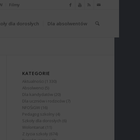
W
Filmy
oły dla dorosłych
Dla absolwentów
KATEGORIE
Aktualności
(1 330)
Absolwenci
(5)
Dla kandydatów
(20)
Dla uczniów i rodziców
(7)
NFOŚiGW
(16)
Pedagog szkolny
(4)
Szkoły dla dorosłych
(6)
Wolontariat
(11)
Z życia szkoły
(674)