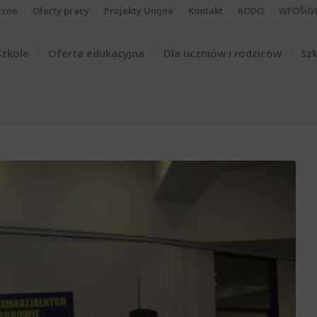
czne
Oferty pracy
Projekty Unijne
Kontakt
RODO
WFOŚiG
szkole
Oferta edukacyjna
Dla uczniów i rodziców
Szk