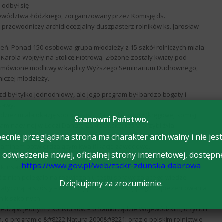
 odbył się
Województwa Łódzkiego, zorganizowany przez Komisję ds.
j przewodniczy archidiecezjalny duszpasterz rolników ks. Jarosław
eń. Ponad 150 osobowa grupa młodzieży z 15 szkół rolniczych miała
Karola Wojtyły na Stolicę Piotrową. Złożone zostały kwiaty pod
 odmówione modlitwy w kaplicy Wyższego Seminarium Duchownego,
niczej młodzieży.
zd był tylko jednodniowy, ale jego program był bardzo bogaty i
kawy.
dzież miała okazję spotkać się z Panią dyrektor Okręgowej Komisji
Szanowni Państwo,
aminacyjnej w Łodzi Danutą Zakrzewską, która przybliżyła
estnikom zagadnienia związane z maturą 2008/2009 oraz
ecnie przeglądana strona ma charakter archiwalny i nie jest
aminem potwierdzającym kwalifikacje zawodowe.
odwiedzenia nowej, oficjalnej strony internetowej, dostępn
elu wyłonienia najlepszych szkół, młodzież rywalizowała ze sobą w 6
https://www.gov.pl/web/zsckr-zdunska-dabrowa
kursach.
ć z nich polegało na rozwiązaniu testu sprawdzającego wiedzę
Dziękujemy za zrozumienie.
atyczną, a szósty – na umiejętności interesującego zaprezentowania
nik szkolnych.
wiedzą w jednym z konkursów – o Samorządzie Wojewódzkim, o życiu i
m, o programie &#8222;Natura 2000&#8221; oraz o polskim rolnictwie