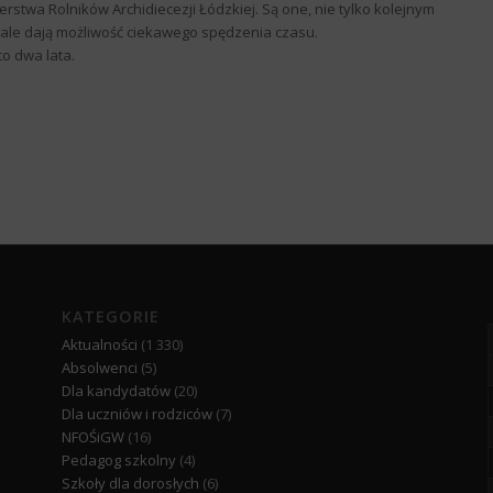
stwa Rolników Archidiecezji Łódzkiej. Są one, nie tylko kolejnym
ale dają możliwość ciekawego spędzenia czasu.
co dwa lata.
KATEGORIE
Aktualności
(1 330)
Absolwenci
(5)
Dla kandydatów
(20)
Dla uczniów i rodziców
(7)
NFOŚiGW
(16)
Pedagog szkolny
(4)
Szkoły dla dorosłych
(6)