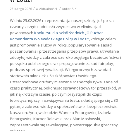
/
/
25 lutego 2026
w
Aktualności
Autor
A K
W dniu 25.02.2026 r. reprezentacja naszej szkoły, już po raz
czwarty z rzędu, odniosła zwycięstwo w eliminacjach
powiatowych
Konkursu dla szkół średnich „O Puchar
Komendanta Wojewódzkiego Policji w Łodzi”
, którego celem
jest promowanie służby w Policji, popularyzowanie zasad
poszanowania i przestrzegania przepisów prawa, utrwalanie
zdobytej wiedzy z zakresu szeroko pojętego bezpieczeństwa i
porządku publicznego oraz propagowanie zasad fair-play,
podczas sportowej rywalizacji. W tegorocznych zawodach
startowała młodzież z 6 szkół powiatu łowickiego.
Czteroosobowe drużyny mieszane rozpoczęły rywalizację od
części praktycznej, pokonując sprawnościowy tor przeszkód, w
jak najkrótszym czasie, po czym przystąpili do części
teoretycznej, czyli rozwiązywania testu, składającego się z 30
pytań, z zakresu wiedzy o społeczeństwie i bezpieczeństwie.
Nasza drużyna, w składzie: Wanesa Potargowicz, Izabela
Potargowicz, Kacper Rolewski oraz Alan Masłowski,
zaprezentowała się rewelacyjnie, powtarzając ubiegłoroczny
sukces!!!