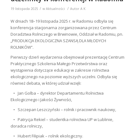
/
/
19 listopada 2025
w
Aktualności
Autor
A K
W dniach 18–19 listopada 2025 r. w Radomiu odbyła się
konferencja stacjonarna zorganizowana przez Centrum
Doradztwa Rolniczego w Brwinowie, Oddział w Radomiu, pn.
„PRODUKCJA EKOLOGICZNA SZANSĄ DLA MŁODYCH
ROLNIKÓW”.
Pierwszy dzień wydarzenia obejmował prezentację Centrum
Praktycznego Szkolenia Małego Przetwórstwa oraz
wystąpienia dotyczące edukacji w zakresie rolnictwa
ekologicznego na poziomie wyższych uczelni. Odbyła się
również debata, w której udział wzięli:
• Jan Golba – dyrektor Departamentu Rolnictwa
Ekologicznego i Jakości Żywności,
• Szczepan Leszczyński – rolnik i pracownik naukowy,
• Patrycja Rekiel – studentka rolnictwa UP w Lublinie,
doradca rolniczy,
• Hubert Filipiak – rolnik ekologiczny.