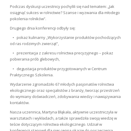
Podczas dyskusji uczestnicy pochylili się nad tematem: „Jak
osiągnąć sukces w rolnictwie? Szanse i wyzwania dla młodego
pokolenia rolników”.
Drugiego dnia konferencji odbyły się:
• pokaz kulinarny „Wykorzystanie produktów pochodzących
od ras rodzimych zwierząt”,
• prezentacja z zakresu rolnictwa precyzyjnego – pokaz
pobierania prób glebowych,
• degustacja produktów przygotowanych w Centrum
Praktycznego Szkolenia.
Wydarzenie zgromadziło 67 młodych pasjonatów rolnictwa
ekologicznego oraz specjalistów z branży, tworząc przestrzeń
do wymiany doświadczeń, zdobywania wiedzy i nawiązywania
kontaktów.
Nasza uczennica, Martyna Błąkała, aktywnie uczestniczyła w
warsztatach i wykładach, a także sprawdziła swoją wiedzę w
teście dotyczącym rolnictwa ekologicznego. Udział w
konferencji stanowił dla niej cenną okazję do poszerzenia