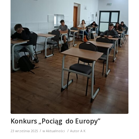
Konkurs „Pociąg do Europy”
/
/
23 września 2025
w
Aktualności
Autor
A K