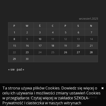
wrzesień 2025
P
W
Ś
C
P
S
N
1
2
3
4
5
6
7
8
9
10
11
12
13
14
15
16
17
18
19
20
21
22
23
24
25
26
27
28
29
30
« sie
paź »
Ta strona używa plików Cookies. Dowiedz się więcej o
celu ich używania i możliwości zmiany ustawień Cookies
© Copyright - Zespół Szkół Centrum Kształcenia Rolniczego im. Jadwigi
w przeglądarce. Czytaj więcej w zakładce SZKOŁA-
Dziubińskiej w Zduńskiej Dąbrowie
Prywatność i ciasteczka w naszych witrynach