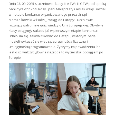
Dnia 23. 09. 2025 r. uczniowie klasy III A TW i III C TW pod opieką
pani dyrektor Zofii Rosy i pani Małgorzaty Cieślak wzięli udział
w I etapie konkursu organizowanego przez Urząd
Marszałkowski w Łodzi „Pociąg do Europy”. Uczniowie
rozwiązywali online quiz wiedzy o Unii Europejskiej. Obydwie
klasy osiągnęły sukces już w pierwszym etapie konkursu i
udało im się zakwalifikować do II etapu, w którym będą
musieli wykazać się wiedzą, sprawnością fizyczną i
umiejętnością programowania. Życzymy im powodzenia bo
jest o co walczyć główna nagroda to wycieczka pociągiem po
Europie.