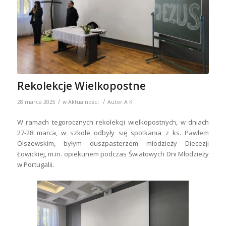
Rekolekcje Wielkopostne
/
/
28 marca 2025
w
Aktualności
Autor
A K
W ramach tegorocznych rekolekcji wielkopostnych, w dniach
27-28 marca, w szkole odbyły się spotkania z ks. Pawłem
Olszewskim, byłym duszpasterzem młodzieży Diecezji
Łowickiej, m.in. opiekunem podczas Światowych Dni Młodzieży
w Portugalii.