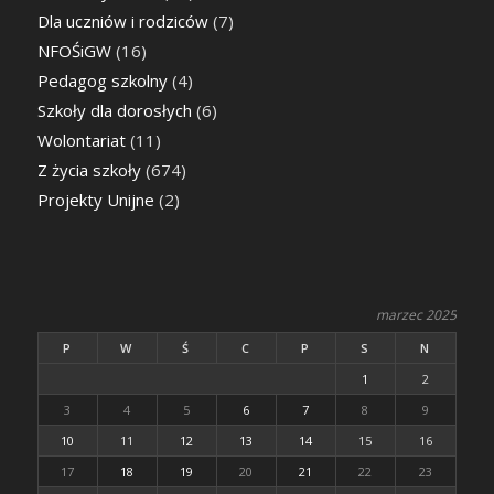
Dla uczniów i rodziców
(7)
NFOŚiGW
(16)
Pedagog szkolny
(4)
Szkoły dla dorosłych
(6)
Wolontariat
(11)
Z życia szkoły
(674)
Projekty Unijne
(2)
marzec 2025
P
W
Ś
C
P
S
N
1
2
3
4
5
6
7
8
9
10
11
12
13
14
15
16
17
18
19
20
21
22
23