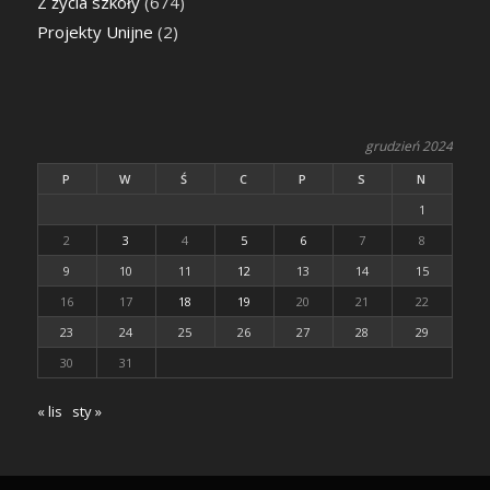
Z życia szkoły
(674)
Projekty Unijne
(2)
grudzień 2024
P
W
Ś
C
P
S
N
1
2
3
4
5
6
7
8
9
10
11
12
13
14
15
16
17
18
19
20
21
22
23
24
25
26
27
28
29
30
31
« lis
sty »