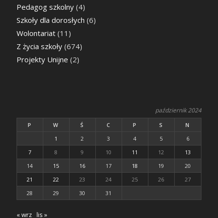
Pedagog szkolny
(4)
Szkoły dla dorosłych
(6)
Wolontariat
(11)
Z życia szkoły
(674)
Projekty Unijne
(2)
październik 2024
P
W
Ś
C
P
S
N
1
2
3
4
5
6
7
8
9
10
11
12
13
14
15
16
17
18
19
20
21
22
23
24
25
26
27
28
29
30
31
« wrz
lis »