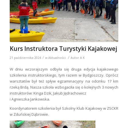
Kurs Instruktora Turystyki Kajakowej
/
/
21 października 2024
w
Aktualności
Autor
A K
W dniu wczorajszym odbyła się druga edycja kajakowego
szkolenia instruktorskiego, tym razem w Bydgoszczy. Oprócz
warsztatów był też spływ egzaminacyjny na odcinku 17 km
rzeką Brdą. Nasza szkoła wzbogaciła się o kolejnych 3 nowych
instruktorów: Kinga Dzik, Jakub Jędrachowicz
i Agnieszka Jankowska.
Koordynatorem szkolenia był Szkolny Klub Kajakowy w ZSCKR
w Zduńskiej Dąbrowie.