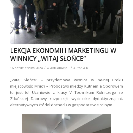
LEKCJA EKONOMII I MARKETINGU W
WINNICY „WITAJ SŁOŃCE”
/
/
16 października 2024
w
Aktualności
Autor
A K
„Witaj Słońce” – przydomowa winnica w pełnej uroku
miejscowości Mnich – Probostwo miedzy Kutnem a Oporowem
to jest to! Uczniowie z klasy V Technikum Rolniczego ze
Zduńskiej Dąbrowy rozpoczęli wycieczkę dydaktyczną nt.
alternatywnych źródeł dochodu w gospodarstwie rolnym.