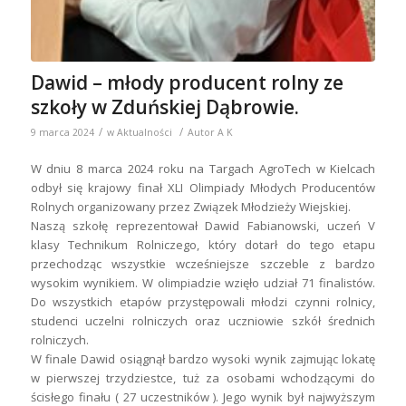
Dawid – młody producent rolny ze
szkoły w Zduńskiej Dąbrowie.
/
/
9 marca 2024
w
Aktualności
Autor
A K
W dniu 8 marca 2024 roku na Targach AgroTech w Kielcach
odbył się krajowy finał XLI Olimpiady Młodych Producentów
Rolnych organizowany przez Związek Młodzieży Wiejskiej.
Naszą szkołę reprezentował Dawid Fabianowski, uczeń V
klasy Technikum Rolniczego, który dotarł do tego etapu
przechodząc wszystkie wcześniejsze szczeble z bardzo
wysokim wynikiem. W olimpiadzie wzięło udział 71 finalistów.
Do wszystkich etapów przystępowali młodzi czynni rolnicy,
studenci uczelni rolniczych oraz uczniowie szkół średnich
rolniczych.
W finale Dawid osiągnął bardzo wysoki wynik zajmując lokatę
w pierwszej trzydziestce, tuż za osobami wchodzącymi do
ścisłego finału ( 27 uczestników ). Jego wynik był najwyższym