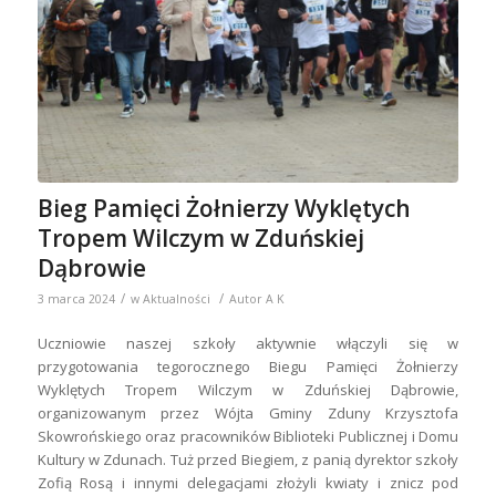
Bieg Pamięci Żołnierzy Wyklętych
Tropem Wilczym w Zduńskiej
Dąbrowie
/
/
3 marca 2024
w
Aktualności
Autor
A K
Uczniowie naszej szkoły aktywnie włączyli się w
przygotowania tegorocznego Biegu Pamięci Żołnierzy
Wyklętych Tropem Wilczym w Zduńskiej Dąbrowie,
organizowanym przez Wójta Gminy Zduny Krzysztofa
Skowrońskiego oraz pracowników Biblioteki Publicznej i Domu
Kultury w Zdunach. Tuż przed Biegiem, z panią dyrektor szkoły
Zofią Rosą i innymi delegacjami złożyli kwiaty i znicz pod