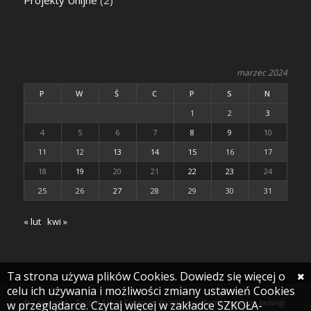
marzec 2024
P
W
Ś
C
P
S
N
1
2
3
4
5
6
7
8
9
10
11
12
13
14
15
16
17
18
19
20
21
22
23
24
25
26
27
28
29
30
31
« lut
kwi »
Ta strona używa plików Cookies. Dowiedz się więcej o
celu ich używania i możliwości zmiany ustawień Cookies
© Copyright - Zespół Szkół Centrum Kształcenia Rolniczego im. Jadwigi
w przeglądarce. Czytaj więcej w zakładce SZKOŁA-