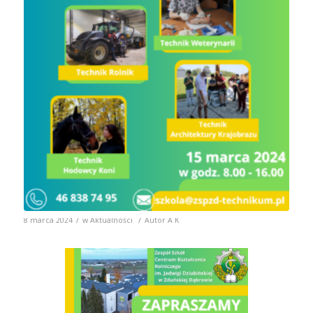
/
/
8 marca 2024
w
Aktualności
Autor
A K