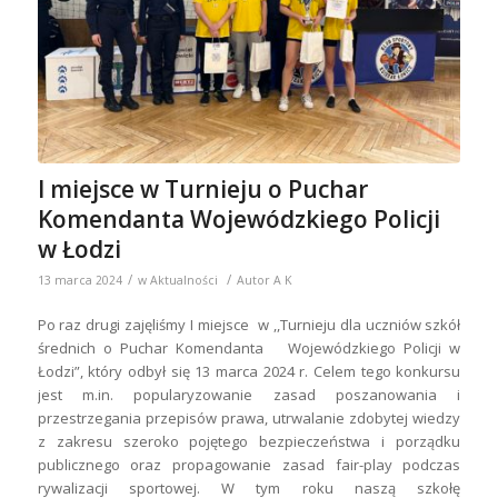
I miejsce w Turnieju o Puchar
Komendanta Wojewódzkiego Policji
w Łodzi
/
/
13 marca 2024
w
Aktualności
Autor
A K
Po raz drugi zajęliśmy I miejsce w ,,Turnieju dla uczniów szkół
średnich o Puchar Komendanta Wojewódzkiego Policji w
Łodzi”, który odbył się 13 marca 2024 r. Celem tego konkursu
jest m.in. popularyzowanie zasad poszanowania i
przestrzegania przepisów prawa, utrwalanie zdobytej wiedzy
z zakresu szeroko pojętego bezpieczeństwa i porządku
publicznego oraz propagowanie zasad fair-play podczas
rywalizacji sportowej. W tym roku naszą szkołę