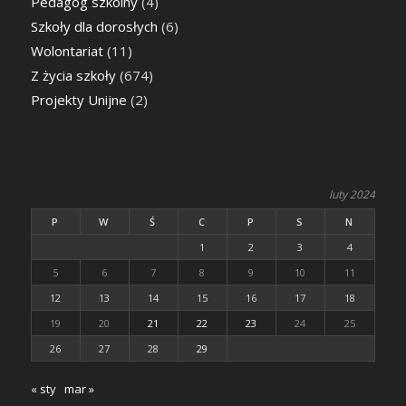
Pedagog szkolny
(4)
Szkoły dla dorosłych
(6)
Wolontariat
(11)
Z życia szkoły
(674)
Projekty Unijne
(2)
luty 2024
P
W
Ś
C
P
S
N
1
2
3
4
5
6
7
8
9
10
11
12
13
14
15
16
17
18
19
20
21
22
23
24
25
26
27
28
29
« sty
mar »