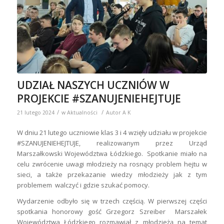
UDZIAŁ NASZYCH UCZNIÓW W
PROJEKCIE #SZANUJENIEHEJTUJE
/
/
21 lutego 2024
w
Aktualności
Autor
A K
W dniu 21 lutego uczniowie klas 3 i 4 wzięły udziału w projekcie
#SZANUJENIEHEJTUJE, realizowanym przez Urząd
Marszałkowski Województwa Łódzkiego. Spotkanie miało na
celu zwrócenie uwagi młodzieży na rosnący problem hejtu w
sieci, a także przekazanie wiedzy młodzieży jak z tym
problemem walczyć i gdzie szukać pomocy.
Wydarzenie odbyło się w trzech częścią. W pierwszej części
spotkania honorowy gość Grzegorz Szreiber Marszałek
Województwa Łódzkiego rozmawiał z młodzieżą na temat