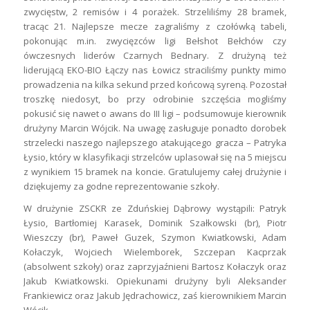
zwycięstw, 2 remisów i 4 porażek. Strzeliliśmy 28 bramek,
tracąc 21. Najlepsze mecze zagraliśmy z czołówką tabeli,
pokonując m.in. zwycięzców ligi Bełshot Bełchów czy
ówczesnych liderów Czarnych Bednary. Z drużyną też
liderującą EKO-BIO Łączy nas Łowicz straciliśmy punkty mimo
prowadzenia na kilka sekund przed końcową syreną. Pozostał
troszkę niedosyt, bo przy odrobinie szczęścia mogliśmy
pokusić się nawet o awans do III ligi – podsumowuje kierownik
drużyny Marcin Wójcik. Na uwagę zasługuje ponadto dorobek
strzelecki naszego najlepszego atakującego gracza – Patryka
Łysio, który w klasyfikacji strzelców uplasował się na 5 miejscu
z wynikiem 15 bramek na koncie. Gratulujemy całej drużynie i
dziękujemy za godne reprezentowanie szkoły.
W drużynie ZSCKR ze Zduńskiej Dąbrowy wystąpili: Patryk
Łysio, Bartłomiej Karasek, Dominik Szałkowski (br), Piotr
Wieszczy (br), Paweł Guzek, Szymon Kwiatkowski, Adam
Kołaczyk, Wojciech Wielemborek, Szczepan Kacprzak
(absolwent szkoły) oraz zaprzyjaźnieni Bartosz Kołaczyk oraz
Jakub Kwiatkowski. Opiekunami drużyny byli Aleksander
Frankiewicz oraz Jakub Jędrachowicz, zaś kierownikiem Marcin