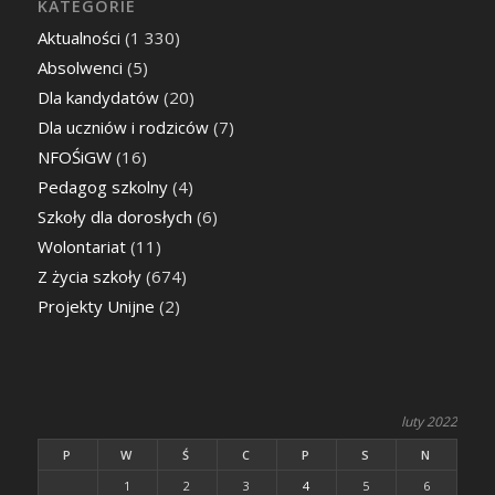
KATEGORIE
Aktualności
(1 330)
Absolwenci
(5)
Dla kandydatów
(20)
Dla uczniów i rodziców
(7)
NFOŚiGW
(16)
Pedagog szkolny
(4)
Szkoły dla dorosłych
(6)
Wolontariat
(11)
Z życia szkoły
(674)
Projekty Unijne
(2)
luty 2022
P
W
Ś
C
P
S
N
1
2
3
4
5
6