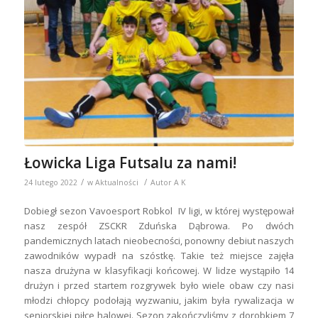
Łowicka Liga Futsalu za nami!
/
/
24 lutego 2022
w
Aktualności
Autor
A K
Dobiegł sezon Vavoesport Robkol IV ligi, w której występował
nasz zespół ZSCKR Zduńska Dąbrowa. Po dwóch
pandemicznych latach nieobecności, ponowny debiut naszych
zawodników wypadł na szóstkę. Takie też miejsce zajęła
nasza drużyna w klasyfikacji końcowej. W lidze wystąpiło 14
drużyn i przed startem rozgrywek było wiele obaw czy nasi
młodzi chłopcy podołają wyzwaniu, jakim była rywalizacja w
seniorskiej piłce halowej. Sezon zakończyliśmy z dorobkiem 7