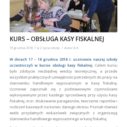
KURS – OBSŁUGA KASY FISKALNEJ
/
/
19 grudnia 2018
w
Z życia szkoły
Autor
A K
W dniach 17 – 18 grudnia 2018 r. uczniowie naszej szkoły
uczestniczyli w kursie obsługi kasy fiskalnej.
Celem kursu
było zdobycie niezbędnej wiedzy teoretycznej, a przede
wszystkim praktycznych umiejętności potrzebnych do pracy na
stanowisku handlowym wyposażonym w kasę fiskalną.
Uczniowe zapoznali się z podstawowymi czynnościami
wykonywanymi przez każdego sprzedawcę przy użyciu kasy
fiskalnej, m.in. drukowanie paragaonów, tworzenie raportów i
rozliczeń kasowych na koniec danego okresu. Poznali również
wiele przydatnych wskazówek związanych z organizacją
stanowiska handlowego wyposażonego w kasę fiskalną.