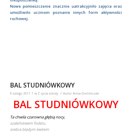
niespodzianką.
Nowe pomieszczenie znacznie uatrakcyjniło zajęcia oraz
umożliwiło uczniom poznanie innych form aktywności
ruchowej.
BAL STUDNIÓWKOWY
/
/
9 lutego 2011
w
Z życia szkoły
Autor
Anna Domińczak
BAL STUDNIÓWKOWY
Ta chwila czarowna głębią nocy,
szaleństwem fioletu,
srebra bladym świtem