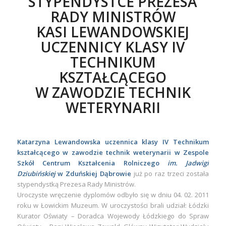
STYPENDYSTCE PREZESA
RADY MINISTRÓW
KASI LEWANDOWSKIEJ
UCZENNICY KLASY IV
TECHNIKUM
KSZTAŁCĄCEGO
W ZAWODZIE TECHNIK
WETERYNARII
Katarzyna Lewandowska
uczennica klasy IV Technikum
kształcącego w zawodzie technik weterynarii w Zespole
Szkół Centrum Kształcenia Rolniczego
im. Jadwigi
Dziubińskiej
w Zduńskiej Dąbrowie
już po raz trzeci została
stypendystką Prezesa Rady Ministrów.
Uroczyste wręczenie dyplomów odbyło się w dniu 04. 02. 2011
roku w Łowickim Muzeum. W uroczystości brali udział: Łódzki
Kurator Oświaty – Doradca Wojewody Łódzkiego do Spraw