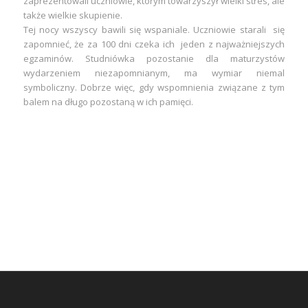
zaprezentowali uczniowie, którym towarzyszył wielki stres, ale
także wielkie skupienie.
Tej nocy wszyscy bawili się wspaniale. Uczniowie starali się
zapomnieć, że za 100 dni czeka ich jeden z najważniejszych
egzaminów. Studniówka pozostanie dla maturzystów
wydarzeniem niezapomnianym, ma wymiar niemal
symboliczny. Dobrze więc, gdy wspomnienia związane z tym
balem na długo pozostaną w ich pamięci.