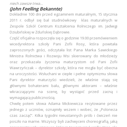
niech zawsze trwa…
(John Feelling Bekannte)
Dokładnie 100 dni przed egzaminem maturalnym, 15 stycznia
2011 r. odbył się bal studniówkowy klas maturalnych w
Zespole Szkół Centrum Kształcenia Rolniczego im. Jadwigi
Dziubińskiej w Zduńskiej Dąbrowie.
Część oficjalna rozpoczęła się o godzinie 19.00 przemówieniem
wicedyrektora szkoły Pani Zofii Rosy, która powitała
zaproszonych gości, odczytała list Pana Marka Sawickiego
Ministra Rolnictwa i Rozwoju Wsi skierowany do młodzieży
oraz przekazała życzenia maturzystom od Pani Zofii
Wawrzyńczak – dyrektor szkoły, która nie mogła być obecna
na uroczystości. Wsłuchani w ciepłe i pełne optymizmu słowa
Pani dyrektor maturzyści wiedzieli, że właśnie stają się
głównymi bohaterami balu, głównymi aktorami – właśnie
wkraczającymi na scenę, by wystąpić przed zacną i
wymagającą publicznością.
Chwilę potem słowa Adama Mickiewicza recytowane przez
jednego z uczniów, oznajmiły wszem i wobec, że „Poloneza
czas zacząć”. Kilka tygodni nieustannych prób i ćwiczeń nie
poszło na marne. Wszyscy byli zachwyceni choreografią, jaką