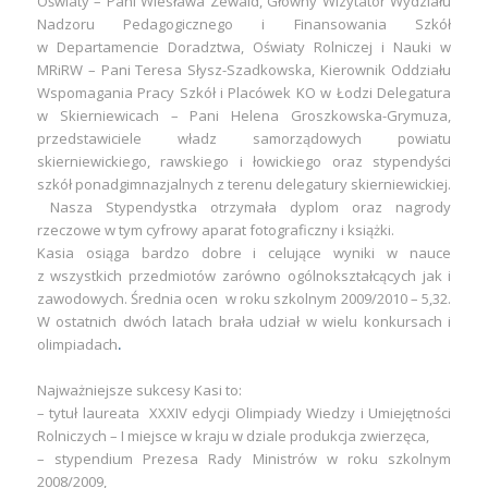
Oświaty – Pani Wiesława Zewald, Główny Wizytator Wydziału
Nadzoru Pedagogicznego i Finansowania Szkół
w Departamencie Doradztwa, Oświaty Rolniczej i Nauki w
MRiRW – Pani Teresa Słysz-Szadkowska, Kierownik Oddziału
Wspomagania Pracy Szkół i Placówek KO w Łodzi Delegatura
w Skierniewicach – Pani Helena Groszkowska-Grymuza,
przedstawiciele władz samorządowych powiatu
skierniewickiego, rawskiego i łowickiego oraz stypendyści
szkół ponadgimnazjalnych z terenu delegatury skierniewickiej.
Nasza Stypendystka otrzymała dyplom oraz nagrody
rzeczowe w tym cyfrowy aparat fotograficzny i książki.
Kasia osiąga bardzo dobre i celujące wyniki w nauce
z wszystkich przedmiotów zarówno ogólnokształcących jak i
zawodowych. Średnia ocen w roku szkolnym 2009/2010 – 5,32.
W ostatnich dwóch latach brała udział w wielu konkursach i
olimpiadach
.
Najważniejsze sukcesy Kasi to:
– tytuł laureata XXXIV edycji Olimpiady Wiedzy i Umiejętności
Rolniczych – I miejsce w kraju w dziale produkcja zwierzęca,
– stypendium Prezesa Rady Ministrów w roku szkolnym
2008/2009,