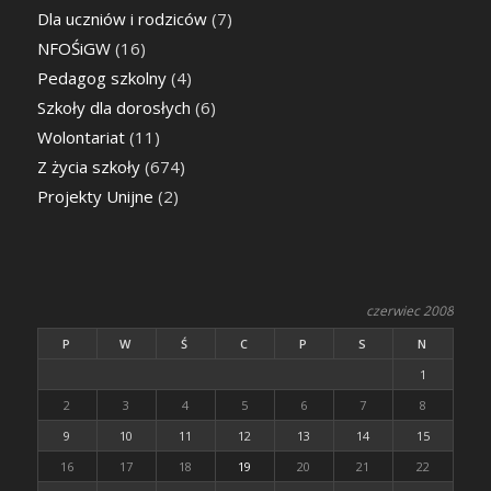
Dla uczniów i rodziców
(7)
NFOŚiGW
(16)
Pedagog szkolny
(4)
Szkoły dla dorosłych
(6)
Wolontariat
(11)
Z życia szkoły
(674)
Projekty Unijne
(2)
czerwiec 2008
P
W
Ś
C
P
S
N
1
2
3
4
5
6
7
8
9
10
11
12
13
14
15
16
17
18
19
20
21
22