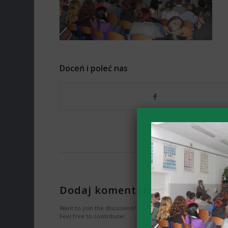
Doceń i poleć nas
Dodaj komentarz
Want to join the discussion?
Feel free to contribute!