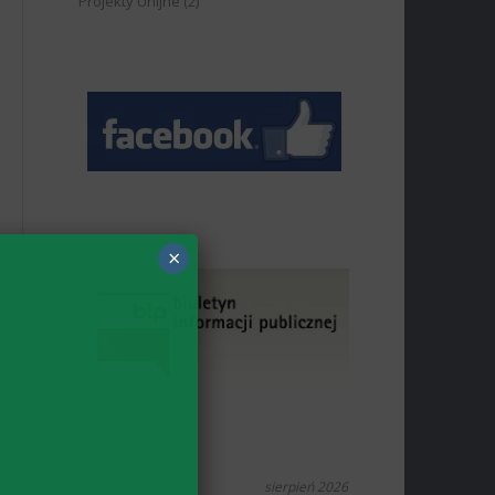
Projekty Unijne
(2)
×
sierpień 2026