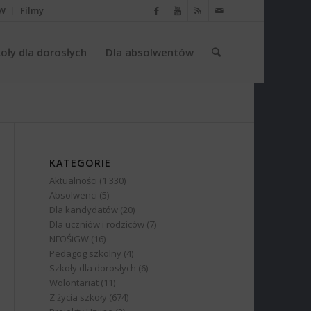
W
Filmy
oły dla dorosłych
Dla absolwentów
KATEGORIE
Aktualności
(1 330)
Absolwenci
(5)
Dla kandydatów
(20)
Dla uczniów i rodziców
(7)
NFOŚiGW
(16)
Pedagog szkolny
(4)
Szkoły dla dorosłych
(6)
Wolontariat
(11)
Z życia szkoły
(674)