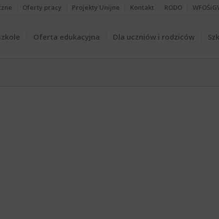
czne
Oferty pracy
Projekty Unijne
Kontakt
RODO
WFOŚiG
szkole
Oferta edukacyjna
Dla uczniów i rodziców
Szk