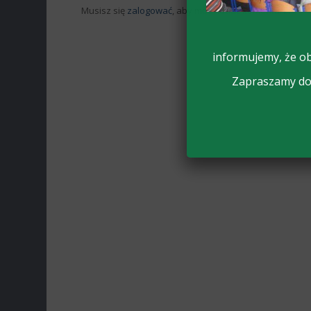
Musisz się
zalogować
, aby móc dodać komentarz.
informujemy, że ob
Zapraszamy do 