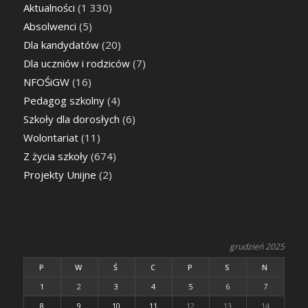
Aktualności
(1 330)
Absolwenci
(5)
Dla kandydatów
(20)
Dla uczniów i rodziców
(7)
NFOŚiGW
(16)
Pedagog szkolny
(4)
Szkoły dla dorosłych
(6)
Wolontariat
(11)
Z życia szkoły
(674)
Projekty Unijne
(2)
grudzień 2025
P
W
Ś
C
P
S
N
1
2
3
4
5
6
7
8
9
10
11
12
13
14