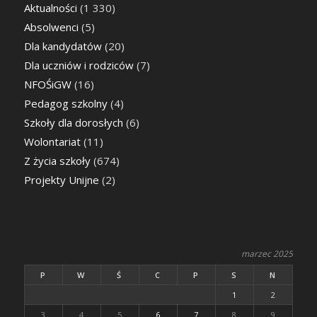
Aktualności
(1 330)
Absolwenci
(5)
Dla kandydatów
(20)
Dla uczniów i rodziców
(7)
NFOŚiGW
(16)
Pedagog szkolny
(4)
Szkoły dla dorosłych
(6)
Wolontariat
(11)
Z życia szkoły
(674)
Projekty Unijne
(2)
marzec 2025
P
W
Ś
C
P
S
N
1
2
3
4
5
6
7
8
9