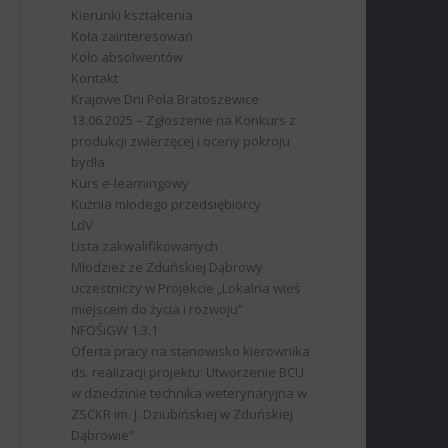
Kierunki kształcenia
Koła zainteresowań
Koło absolwentów
Kontakt
Krajowe Dni Pola Bratoszewice
13.06.2025 – Zgłoszenie na Konkurs z
produkcji zwierzęcej i oceny pokroju
bydła
Kurs e-learningowy
Kuźnia młodego przedsiębiorcy
LdV
Lista zakwalifikowanych
Młodzież ze Zduńskiej Dąbrowy
uczestniczy w Projekcie „Lokalna wieś
miejscem do życia i rozwoju”
NFOŚiGW 1.3.1
Oferta pracy na stanowisko kierownika
ds. realizacji projektu: Utworzenie BCU
w dziedzinie technika weterynaryjna w
ZSCKR im. J. Dziubińskiej w Zduńskiej
Dąbrowie”