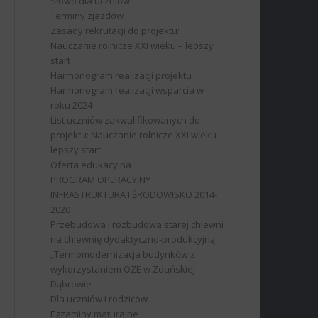
Słowo dla uczniów
Terminy zjazdów
Zasady rekrutacji do projektu:
Nauczanie rolnicze XXI wieku – lepszy
start
Harmonogram realizacji projektu
Harmonogram realizacji wsparcia w
roku 2024
List uczniów zakwalifikowanych do
projektu: Nauczanie rolnicze XXI wieku –
lepszy start
Oferta edukacyjna
PROGRAM OPERACYJNY
INFRASTRUKTURA I ŚRODOWISKO 2014-
2020
Przebudowa i rozbudowa starej chlewni
na chlewnię dydaktyczno-produkcyjną
„Termomodernizacja budynków z
wykorzystaniem OZE w Zduńskiej
Dąbrowie
Dla uczniów i rodziców
Egzaminy maturalne