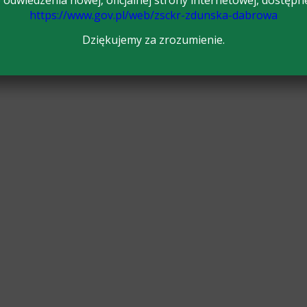
odwiedzenia nowej, oficjalnej strony internetowej, dostępn
https://www.gov.pl/web/zsckr-zdunska-dabrowa
Dziękujemy za zrozumienie.