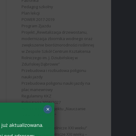
Patronka
Pedagog szkolny
Plan lekcji
POWER 2017-2019
Program Zjazdu
Projekt „Rewitalizacja drzewostanu,
modernizacja zbiornika wodnego oraz
zwiększenie bioróżnorodności roślinnej
w Zespole Szkół Centrum Kształcenia
Rolniczego im. J. Dziubińskiej w
Zduńskiej Dąbrowie”
Przebudowa i rozbudowa poligonu
nauki jazdy
Przebudowa poligonu nauki jazdy na
plac manewrowy
Regulaminy KKZ
Rekrutacja 2026/2027
×
Rekrutacja do projektu „Nauczanie
rolnicze XXI wieku”
RODO
 już aktualizowana.
RPO „Nauczanie rolnicze XXI wieku”
RPO Nauczanie rolnicze XXI wieku –