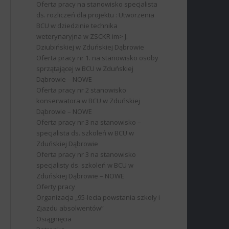
Oferta pracy na stanowisko specjalista
ds. rozliczeń dla projektu : Utworzenia
BCU w dziedzinie technika
weterynaryjna w ZSCKR im> J.
Dziubińskiej w Zduńskiej Dąbrowie
Oferta pracy nr 1. na stanowisko osoby
sprzątającej w BCU w Zduńskiej
Dąbrowie – NOWE
Oferta pracy nr 2 stanowisko
konserwatora w BCU w Zduńskiej
Dąbrowie – NOWE
Oferta pracy nr 3 na stanowisko –
specjalista ds. szkoleń w BCU w
Zduńskiej Dąbrowie
Oferta pracy nr 3 na stanowisko
specjalisty ds. szkoleń w BCU w
Zduńskiej Dąbrowie – NOWE
Oferty pracy
Organizacja „95-lecia powstania szkoły i
Zjazdu absolwentów”
Osiągnięcia