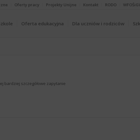
czne
Oferty pracy
Projekty Unijne
Kontakt
RODO
WFOŚiG
szkole
Oferta edukacyjna
Dla uczniów i rodziców
Szk
iżej bardziej szczegółowe zapytanie