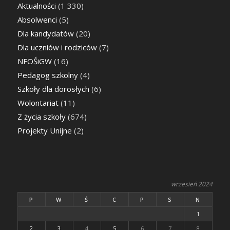
Aktualności
(1 330)
Absolwenci
(5)
Dla kandydatów
(20)
Dla uczniów i rodziców
(7)
NFOŚiGW
(16)
Pedagog szkolny
(4)
Szkoły dla dorosłych
(6)
Wolontariat
(11)
Z życia szkoły
(674)
Projekty Unijne
(2)
wrzesień 2024
P
W
Ś
C
P
S
N
1
2
3
4
5
6
7
8