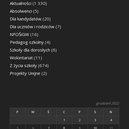
Aktualności
(1 330)
Absolwenci
(5)
Dla kandydatów
(20)
Dla uczniów i rodziców
(7)
NFOŚiGW
(16)
Pedagog szkolny
(4)
Szkoły dla dorosłych
(6)
Wolontariat
(11)
Z życia szkoły
(674)
Projekty Unijne
(2)
grudzień 2022
P
W
Ś
C
P
S
N
1
2
3
4
5
6
7
8
9
10
11