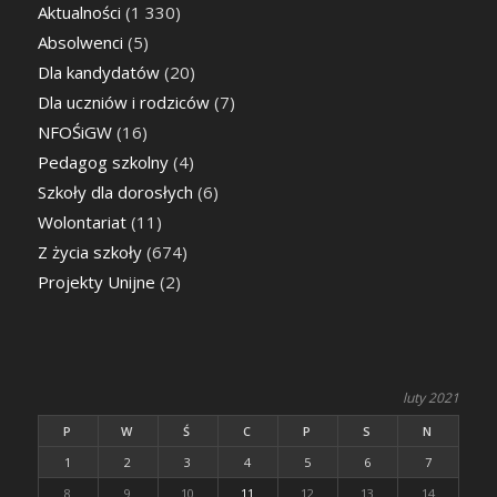
Aktualności
(1 330)
Absolwenci
(5)
Dla kandydatów
(20)
Dla uczniów i rodziców
(7)
NFOŚiGW
(16)
Pedagog szkolny
(4)
Szkoły dla dorosłych
(6)
Wolontariat
(11)
Z życia szkoły
(674)
Projekty Unijne
(2)
luty 2021
P
W
Ś
C
P
S
N
1
2
3
4
5
6
7
8
9
10
11
12
13
14