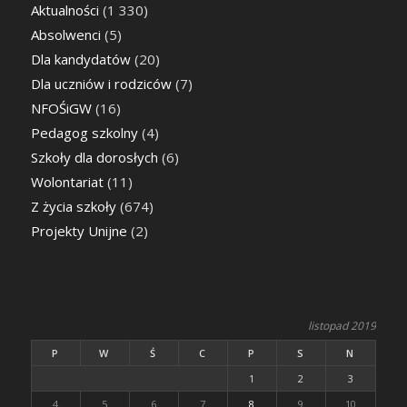
Aktualności
(1 330)
Absolwenci
(5)
Dla kandydatów
(20)
Dla uczniów i rodziców
(7)
NFOŚiGW
(16)
Pedagog szkolny
(4)
Szkoły dla dorosłych
(6)
Wolontariat
(11)
Z życia szkoły
(674)
Projekty Unijne
(2)
listopad 2019
P
W
Ś
C
P
S
N
1
2
3
4
5
6
7
8
9
10