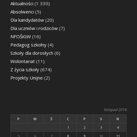
Aktualności
(1 330)
Absolwenci
(5)
Dla kandydatów
(20)
Dla uczniów i rodziców
(7)
NFOŚiGW
(16)
Pedagog szkolny
(4)
Szkoły dla dorosłych
(6)
Wolontariat
(11)
Z życia szkoły
(674)
Projekty Unijne
(2)
listopad 2018
P
W
Ś
C
P
S
N
1
2
3
4
5
6
7
8
9
10
11