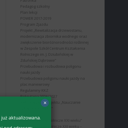
Patronka
Pedagog szkolny
Plan lekcji
POWER 2017-2019
Program Zjazdu
Projekt „Rewitalizacja drzewostanu,
modernizacja zbiornika wodnego oraz
zwiększenie bioróżnorodności roślinnej
w Zespole Szkół Centrum Kształcenia
Rolniczego im. J. Dziubińskiej w
Zduńskiej Dąbrowie”
Przebudowa i rozbudowa poligonu
nauki jazdy
Przebudowa poligonu nauki jazdy na
plac manewrowy
Regulaminy KKZ
Rekrutacja 2026/2027
×
Rekrutacja do projektu „Nauczanie
rolnicze XXI wieku”
RODO
 już aktualizowana.
RPO „Nauczanie rolnicze XXI wieku”
RPO Nauczanie rolnicze XXI wieku –