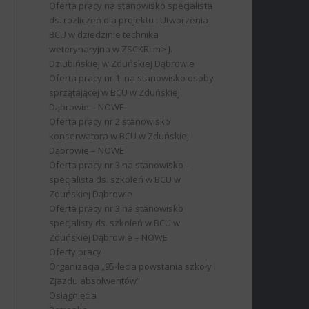
Oferta pracy na stanowisko specjalista
ds. rozliczeń dla projektu : Utworzenia
BCU w dziedzinie technika
weterynaryjna w ZSCKR im> J.
Dziubińskiej w Zduńskiej Dąbrowie
Oferta pracy nr 1. na stanowisko osoby
sprzątającej w BCU w Zduńskiej
Dąbrowie – NOWE
Oferta pracy nr 2 stanowisko
konserwatora w BCU w Zduńskiej
Dąbrowie – NOWE
Oferta pracy nr 3 na stanowisko –
specjalista ds. szkoleń w BCU w
Zduńskiej Dąbrowie
Oferta pracy nr 3 na stanowisko
specjalisty ds. szkoleń w BCU w
Zduńskiej Dąbrowie – NOWE
Oferty pracy
Organizacja „95-lecia powstania szkoły i
Zjazdu absolwentów”
Osiągnięcia