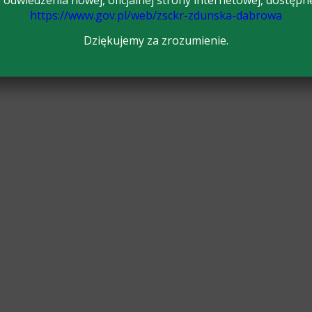
odwiedzenia nowej, oficjalnej strony internetowej, dostępn
https://www.gov.pl/web/zsckr-zdunska-dabrowa
Dziękujemy za zrozumienie.