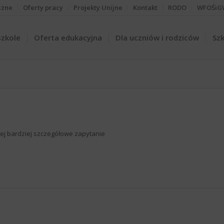
czne
Oferty pracy
Projekty Unijne
Kontakt
RODO
WFOŚiG
szkole
Oferta edukacyjna
Dla uczniów i rodziców
Szk
iżej bardziej szczegółowe zapytanie