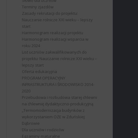
Słowo dla uczniów
Terminy zjazdów
Zasady rekrutacji do projektu:
Nauczanie rolnicze XXI wieku – lepszy
start
Harmonogram realizacji projektu
Harmonogram realizacji wsparcia w
roku 2024
List uczniów zakwalifikowanych do
projektu: Nauczanie rolnicze XXI wieku –
lepszy start
Oferta edukacyjna
PROGRAM OPERACYJNY
INFRASTRUKTURA I ŚRODOWISKO 2014-
2020
Przebudowa i rozbudowa starej chlewni
na chlewnię dydaktyczno-produkcyjną
„Termomodernizacja budynków z
wykorzystaniem OZE w Zduńskiej
Dąbrowie
Dla uczniów i rodziców
Egzaminy maturalne