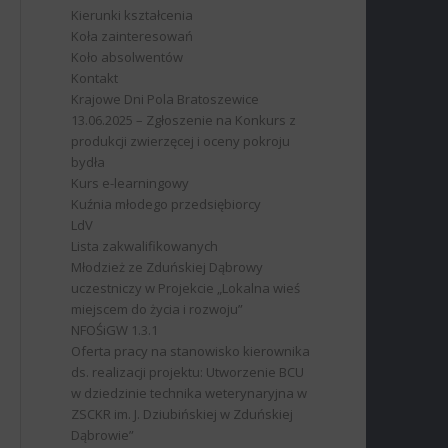
Kierunki kształcenia
Koła zainteresowań
Koło absolwentów
Kontakt
Krajowe Dni Pola Bratoszewice
13.06.2025 – Zgłoszenie na Konkurs z
produkcji zwierzęcej i oceny pokroju
bydła
Kurs e-learningowy
Kuźnia młodego przedsiębiorcy
LdV
Lista zakwalifikowanych
Młodzież ze Zduńskiej Dąbrowy
uczestniczy w Projekcie „Lokalna wieś
miejscem do życia i rozwoju”
NFOŚiGW 1.3.1
Oferta pracy na stanowisko kierownika
ds. realizacji projektu: Utworzenie BCU
w dziedzinie technika weterynaryjna w
ZSCKR im. J. Dziubińskiej w Zduńskiej
Dąbrowie”