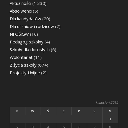
Aktualności
(1 330)
Absolwenci
(5)
Dla kandydatów
(20)
Dla uczniów i rodziców
(7)
NFOŚiGW
(16)
Pedagog szkolny
(4)
Szkoły dla dorosłych
(6)
Wolontariat
(11)
Z życia szkoły
(674)
Projekty Unijne
(2)
kwiecień 2012
P
W
Ś
C
P
S
N
1
2
3
4
5
6
7
8