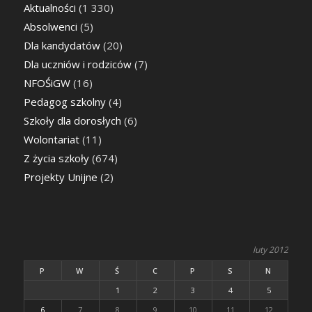
Aktualności
(1 330)
Absolwenci
(5)
Dla kandydatów
(20)
Dla uczniów i rodziców
(7)
NFOŚiGW
(16)
Pedagog szkolny
(4)
Szkoły dla dorosłych
(6)
Wolontariat
(11)
Z życia szkoły
(674)
Projekty Unijne
(2)
luty 2012
P
W
Ś
C
P
S
N
1
2
3
4
5
6
7
8
9
10
11
12